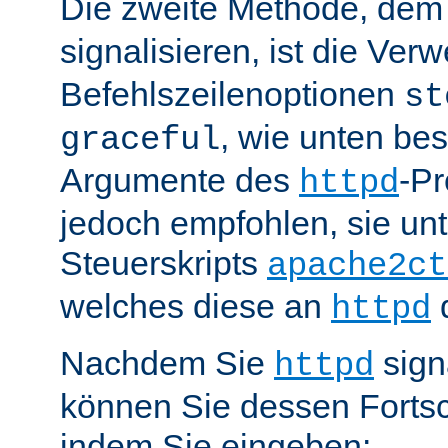
Die zweite Methode, de
signalisieren, ist die Ve
Befehlszeilenoptionen
st
, wie unten be
graceful
Argumente des
-P
httpd
jedoch empfohlen, sie u
Steuerskripts
apache2ct
welches diese an
d
httpd
Nachdem Sie
sign
httpd
können Sie dessen Fortsc
indem Sie eingeben: