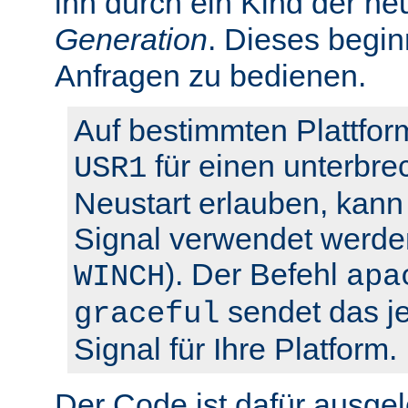
ihn durch ein Kind der ne
Generation
. Dieses begin
Anfragen zu bedienen.
Auf bestimmten Plattfor
für einen unterbre
USR1
Neustart erlauben, kann 
Signal verwendet werden
). Der Befehl
WINCH
apa
sendet das je
graceful
Signal für Ihre Platform.
Der Code ist dafür ausgel