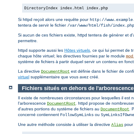
DirectoryIndex index.html index.php
Si httpd reçoit alors une requête pour
http://www.example
tentera de servir le fichier
/var/www/html/fish/index.ph
Si aucun de ces fichiers existe, httpd tentera de générer et d
permettre.
httpd supporte aussi les
Hôtes virtuels
, ce qui lui permet de 
chaque hôte virtuel; les directives fournies par le module
mod
système de fichiers à partir duquel servir un contenu en fonc
La directive
est définie dans le fichier de conf
DocumentRoot
virtuel
supplémentaire que vous avez créé.
Fichiers situés en dehors de l'arborescen
Il existe de nombreuses circonstances pour lesquelles il est 
l'arborescence
. httpd propose de nombreuses 
DocumentRoot
d'autres portions du système de fichiers au
. 
DocumentRoot
concerné contiennent
ou
FollowSymLinks
SymLinksIfOwn
Une autre méthode consiste à utiliser la directive
pour 
Alias