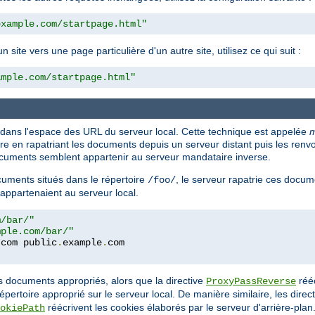
example.com/startpage.html"
ite vers une page particulière d'un autre site, utilisez ce qui suit :
ample.com/startpage.html"
 dans l'espace des URL du serveur local. Cette technique est appelée
m
en rapatriant les documents depuis un serveur distant puis les renvoya
 documents semblent appartenir au serveur mandataire inverse.
uments situés dans le répertoire
, le serveur rapatrie ces docum
/foo/
 appartenaient au serveur local.
m/bar/"
mple.com/bar/"
.
com public
.
example
.
es documents appropriés, alors que la directive
rééc
ProxyPassReverse
répertoire approprié sur le serveur local. De manière similaire, les direc
réécrivent les cookies élaborés par le serveur d'arrière-plan
okiePath