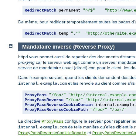
RedirectMatch
 permanent 
"^/$"
"http://www.
De même, pour rediriger temporairement toutes les pages d'un s
RedirectMatch
 temp 
".*"
"http://othersite.ex
Mandataire inverse (Reverse Proxy)
httpd vous permet aussi de rapatrier des documents distants
proxying
car le serveur web agit comme un serveur mandataire 
service de mandataire usuel (direct) car, pour le client, les
Dans l'exemple suivant, quand les clients demandent des doc
et les renvoie au client comme s'ils
internal.example.com
ProxyPass
"/foo/"
"http://internal.example.co
ProxyPassReverse
"/foo/"
"http://internal.exa
ProxyPassReverseCookieDomain
 internal
.
example
ProxyPassReverseCookiePath
"/foo/"
"/bar/"
La directive
configure le serveur pour rapatrier l
ProxyPass
de telle manière qu'elles ciblent le 
internal.example.com
et
ProxyPassReverseCookieDomain
ProxyPassReverseCo