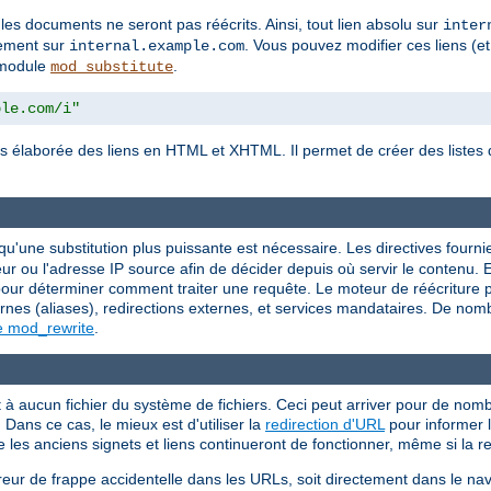
 les documents ne seront pas réécrits. Ainsi, tout lien absolu sur
inter
tement sur
. Vous pouvez modifier ces liens (et
internal.example.com
e module
.
mod_substitute
ple.com/i"
s élaborée des liens en HTML et XHTML. Il permet de créer des listes d
.
squ'une substitution plus puissante est nécessaire. Les directives fourn
r ou l'adresse IP source afin de décider depuis où servir le contenu. E
r déterminer comment traiter une requête. Le moteur de réécriture peu
rnes (aliases), redirections externes, et services mandataires. De nom
e mod_rewrite
.
 aucun fichier du système de fichiers. Ceci peut arriver pour de nombr
Dans ce cas, le mieux est d'utiliser la
redirection d'URL
pour informer l
e les anciens signets et liens continueront de fonctionner, même si la 
reur de frappe accidentelle dans les URLs, soit directement dans le nav