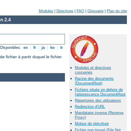
Modules
|
Directives
|
FAQ
|
Glossaire
|
Plan du site
n 2.4
Disponibles:
en
|
fr
|
ja
|
ko
|
tr
ichier à partir duquel le fichier
Modules et directives
concernés
Racine des documents
(DocumentRoot)
Fichiers situés en dehors de
l'arborescence DocumentRoot
Répertoires des utilisateurs
Redirection d'URL
Mandataire inverse (Reverse
Proxy)
Moteur de réécriture
Fichier non trouvé (File Not