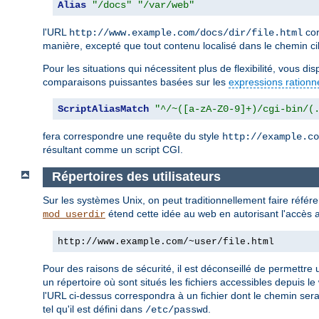
Alias
"/docs"
"/var/web"
l'URL
cor
http://www.example.com/docs/dir/file.html
manière, excepté que tout contenu localisé dans le chemin ci
Pour les situations qui nécessitent plus de flexibilité, vous d
comparaisons puissantes basées sur les
expressions rationn
ScriptAliasMatch
"^/~([a-zA-Z0-9]+)/cgi-bin/(
fera correspondre une requête du style
http://example.co
résultant comme un script CGI.
Répertoires des utilisateurs
Sur les systèmes Unix, on peut traditionnellement faire réfé
étend cette idée au web en autorisant l'accès a
mod_userdir
http://www.example.com/~user/file.html
Pour des raisons de sécurité, il est déconseillé de permettre u
un répertoire où sont situés les fichiers accessibles depuis le
l'URL ci-dessus correspondra à un fichier dont le chemin ser
tel qu'il est défini dans
.
/etc/passwd