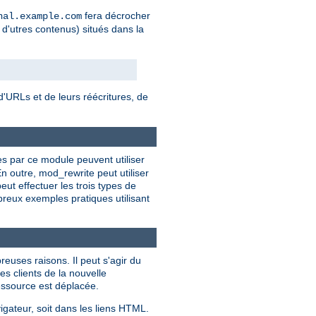
fera décrocher
nal.example.com
 d'utres contenus) situés dans la
'URLs et de leurs réécritures, de
ies par ce module peuvent utiliser
n outre, mod_rewrite peut utiliser
t effectuer les trois types de
breux exemples pratiques utilisant
euses raisons. Il peut s'agir du
es clients de la nouvelle
ressource est déplacée.
igateur, soit dans les liens HTML.