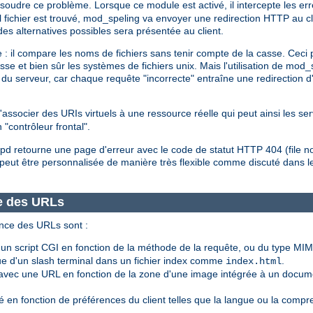
ésoudre ce problème. Lorsque ce module est activé, il intercepte les er
el fichier est trouvé, mod_speling va envoyer une redirection HTTP au c
 des alternatives possibles sera présentée au client.
 : il compare les noms de fichiers sans tenir compte de la casse. Ceci 
asse et bien sûr les systèmes de fichiers unix. Mais l'utilisation de mo
du serveur, car chaque requête "incorrecte" entraîne une redirection d
associer des URIs virtuels à une ressource réelle qui peut ainsi les ser
 "contrôleur frontal".
httpd retourne une page d'erreur avec le code de statut HTTP 404 (file n
peut être personnalisée de manière très flexible comme discuté dans
e des URLs
nce des URLs sont :
 script CGI en fonction de la méthode de la requête, ou du type MIM
 d'un slash terminal dans un fichier index comme
.
index.html
vec une URL en fonction de la zone d'une image intégrée à un docum
 en fonction de préférences du client telles que la langue ou la compr