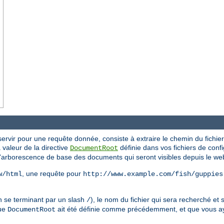
ervir pour une requête donnée, consiste à extraire le chemin du fichier 
la valeur de la directive
définie dans vos fichiers de config
DocumentRoot
l'arborescence de base des documents qui seront visibles depuis le we
, une requête pour
w/html
http://www.example.com/fish/guppies
n se terminant par un slash
), le nom du fichier qui sera recherché et s
/
que
ait été définie comme précédemment, et que vous a
DocumentRoot