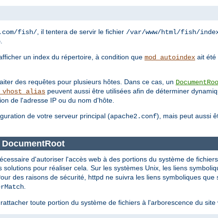
, il tentera de servir le fichier
.com/fish/
/var/www/html/fish/inde
.
p
'afficher un index du répertoire, à condition que
ait été
mod_autoindex
traiter des requêtes pour plusieurs hôtes. Dans ce cas, un
DocumentRo
peuvent aussi être utilisées afin de déterminer dynam
_vhost_alias
tion de l'adresse IP ou du nom d'hôte.
iguration de votre serveur principal (
), mais peut aussi 
apache2.conf
ce DocumentRoot
nécessaire d'autoriser l'accès web à des portions du système de fichier
solutions pour réaliser cela. Sur les systèmes Unix, les liens symboli
Pour des raisons de sécurité, httpd ne suivra les liens symboliques que 
.
erMatch
rattacher toute portion du système de fichiers à l'arborescence du sit