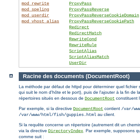
mod_rewrite
ProxyPass
mod_speling
ProxyPassReverse
mod_userdir
ProxyPassReverseCookieDomain
mod_vhost_alias
ProxyPassReverseCookiePath
Redirect
RedirectMatch
RewriteCond
RewriteRule
ScriptAlias
ScriptAliasMatch
UserDir
Racine des documents (DocumentRoot)
La méthode par défaut de httpd pour déterminer quel fichier s
qui suit le nom d'hôte et le port), puis de l'ajouter à la fin de 
répertoires situés en dessous de
constituent 
DocumentRoot
Par exemple, si la directive
contient
DocumentRoot
/var/ww
au client.
/var/www/html/fish/guppies.html
Si la requête concerne un répertoire (autrement dit un chemi
via la directive
. Par exemple, supposons 
DirectoryIndex
comme suit :