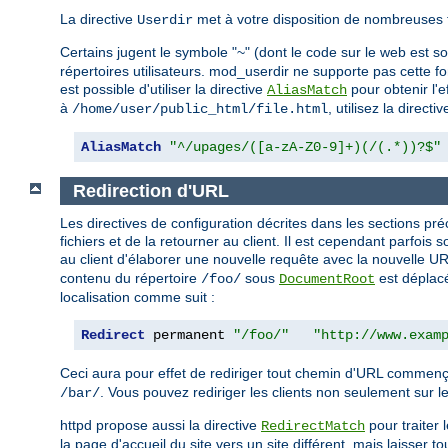
La directive
met à votre disposition de nombreuses 
Userdir
Certains jugent le symbole "~" (dont le code sur le web est 
répertoires utilisateurs. mod_userdir ne supporte pas cette fo
est possible d'utiliser la directive
pour obtenir l'
AliasMatch
à
, utilisez la directi
/home/user/public_html/file.html
AliasMatch
"^/upages/([a-zA-Z0-9]+)(/(.*))?$"
Redirection d'URL
Les directives de configuration décrites dans les sections 
fichiers et de la retourner au client. Il est cependant parfoi
au client d'élaborer une nouvelle requête avec la nouvelle
contenu du répertoire
sous
est déplacé
/foo/
DocumentRoot
localisation comme suit :
Redirect
 permanent 
"/foo/"
"http://www.exam
Ceci aura pour effet de rediriger tout chemin d'URL commen
. Vous pouvez rediriger les clients non seulement sur le
/bar/
httpd propose aussi la directive
pour traiter 
RedirectMatch
la page d'accueil du site vers un site différent, mais laisser t