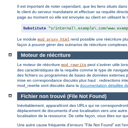
Il est important de noter cependant, que les liens situés dans
le client du serveur mandataire et effectuer sa requête direc
page au moment où elle est envoyée au client en utilisant l
Substitute
"s/internal\.example\.com/www.exam
Le module
rend possible une réécriture plu
mod_proxy_html
façon à pouvoir gérer des scénarios de réécriture complexes
Moteur de réécriture
Le moteur de réécriture
peut s'avérer utile lor
mod_rewrite
des caractéristiques de la requête comme le type de navigateu
des fichiers ou programmes de bases de données externes pou
mise en correspondance discutés plus haut : redirections inte
mod_rewrite sont discutés dans la
documentation détaillée d
Fichier non trouvé (File Not Found)
Inévitablement, apparaîtront des URLs qui ne correspondront à
déplacement de documents d'une localisation vers une autre. 
localisation de la ressource. De cette façon, vous êtes sur qu
Une autre cause fréquente d'erreurs "File Not Found" est l'er