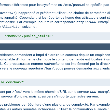
formes différentes pour les systèmes où
ne spécifie pas 
/etc/passwd
souvent
) inapproprié et préfèrent utiliser une chaîne de caractères d
%7e
nctionnalité. Cependant, si les répertoires home des utilisateurs sont st
effet désiré. Par exemple, pour faire correspondre
http://www.exampl
ve
suivante :
AliasMatch
"/home/$1/public_html/$3"
précédentes demandent à httpd d'extraire un contenu depuis un emplac
s souhaitable d'informer le client que le contenu demandé est localisé à
 URL. Ce processus se nomme
redirection
et est implémenté par la direct
 vers le nouveau répertoire
, vous pouvez demander aux clients 
/bar/
ple.com/bar/"
çant par
vers le même chemin d'URL sur le serveur
/foo/
www.exampl
 serveur d'origine, mais aussi vers n'importe quel autre serveur.
les problèmes de réécriture d'une plus grande complexité. Par exemple,
outes les autres requêtes inchangées, utilisez la configuration suivante :