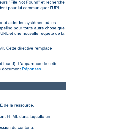
reurs "File Not Found" et recherche
lient pour lui communiquer l'URL
peut aider les systèmes où les
d_speling pour toute autre chose que
'URL et une nouvelle requête de la
vir. Cette directive remplace
ot found). L'apparence de cette
 le document
Réponses
E de la ressource.
ent HTML dans laquelle un
ession du contenu.