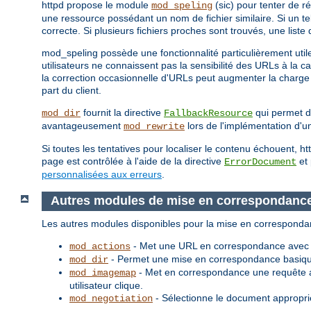
httpd propose le module
(sic) pour tenter de r
mod_speling
une ressource possédant un nom de fichier similaire. Si un t
correcte. Si plusieurs fichiers proches sont trouvés, une liste
mod_speling possède une fonctionnalité particulièrement utile
utilisateurs ne connaissent pas la sensibilité des URLs à la c
la correction occasionnelle d'URLs peut augmenter la charge 
part du client.
fournit la directive
qui permet d'
mod_dir
FallbackResource
avantageusement
lors de l'implémentation d'un
mod_rewrite
Si toutes les tentatives pour localiser le contenu échouent, 
page est contrôlée à l'aide de la directive
et 
ErrorDocument
personnalisées aux erreurs
.
Autres modules de mise en correspondanc
Les autres modules disponibles pour la mise en corresponda
- Met une URL en correspondance avec un
mod_actions
- Permet une mise en correspondance basique
mod_dir
- Met en correspondance une requête a
mod_imagemap
utilisateur clique.
- Sélectionne le document approprié
mod_negotiation