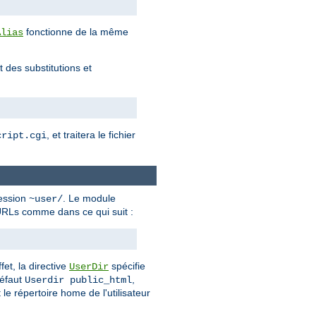
fonctionne de la même
Alias
 des substitutions et
, et traitera le fichier
cript.cgi
ression
. Le module
~user/
d'URLs comme dans ce qui suit :
fet, la directive
spécifie
UserDir
défaut
,
Userdir public_html
 le répertoire home de l'utilisateur