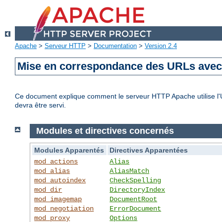
Apache
>
Serveur HTTP
>
Documentation
>
Version 2.4
Mise en correspondance des URLs avec 
Ce document explique comment le serveur HTTP Apache utilise l'UR
devra être servi.
Modules et directives concernés
Modules Apparentés
Directives Apparentées
mod_actions
Alias
mod_alias
AliasMatch
mod_autoindex
CheckSpelling
mod_dir
DirectoryIndex
mod_imagemap
DocumentRoot
mod_negotiation
ErrorDocument
mod_proxy
Options