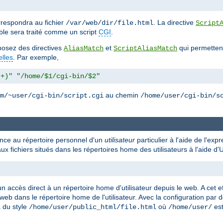
respondra au fichier
. La directive
/var/web/dir/file.html
Script
ble sera traité comme un script
CGI
.
isposez des directives
et
qui permettent
AliasMatch
ScriptAliasMatch
elles
. Par exemple,
.+)"
"/home/$1/cgi-bin/$2"
au chemin
m/~user/cgi-bin/script.cgi
/home/user/cgi-bin/s
rence au répertoire personnel d'un
utilisateur
particulier à l'aide de l'exp
ux fichiers situés dans les répertoires home des utilisateurs à l'aide 
n accès direct à un répertoire home d'utilisateur depuis le web. A cet ef
 web dans le répertoire home de l'utilisateur. Avec la configuration par 
a du style
où
est
/home/user/public_html/file.html
/home/user/