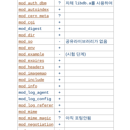
?
자체
를 사용하여
mod_auth_dbm
libdb.a
+
mod_autoindex
?
mod_cern_meta
+
mod_cgi
+
mod_digest
+
mod_dir
-
공유라이브러리가 없음
mod_so
+
mod_env
-
(시험 단계)
mod_example
+
mod_expires
+
mod_headers
+
mod_imagemap
+
mod_include
+
mod_info
+
mod_log_agent
+
mod_log_config
+
mod_log_referer
+
mod_mime
?
아직 포팅안됨
mod_mime_magic
+
mod_negotiation