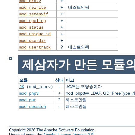
+
mod_proxy
+
테스트안됨
mod_rewrite
+
mod_setenvif
+
mod_speling
+
mod_status
+
mod_unique_id
+
mod_userdir
?
테스트안됨
mod_usertrack
제삼자가 만든 모듈의
모듈
상태
비고
-
JAVA는 포팅중이다.
JK
(mod_jserv)
+
는 LDAP, GD, FreeT
mod_php3
mod_php3
?
테스트안됨
mod_put
-
테스트안됨
mod_session
Copyright 2026 The Apache Software Foundation.
Licensed under the
Apache License, Version 2.0
.