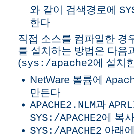
와 같이 검색경로에
SY
한다
직접 소스를 컴파일한 경우 
를 설치하는 방법은 다음
(
에 설치한
sys:/apache2
NetWare 볼륨에
Apac
만든다
과
APACHE2.NLM
APRL
에 복
SYS:/APACHE2
아래
SYS:/APACHE2