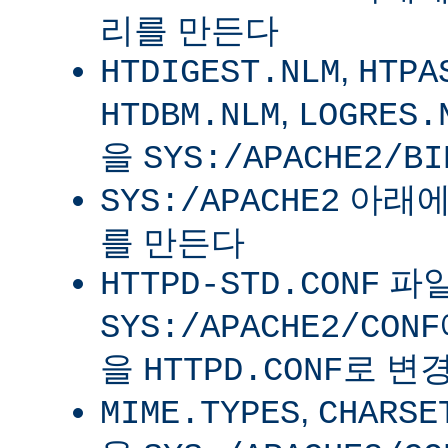
리를 만든다
,
HTDIGEST.NLM
HTPA
,
HTDBM.NLM
LOGRES.
을
SYS:/APACHE2/BI
아래
SYS:/APACHE2
를 만든다
파
HTTPD-STD.CONF
SYS:/APACHE2/CONF
을
로 변
HTTPD.CONF
,
MIME.TYPES
CHARSE