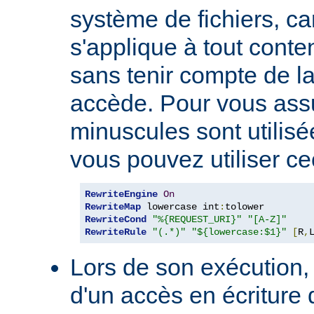
système de fichiers, car
s'applique à tout conte
sans tenir compte de l
accède. Pour vous ass
minuscules sont utilis
vous pouvez utiliser cec
RewriteEngine
On
RewriteMap
 lowercase int
:
RewriteCond
"%{REQUEST_URI}"
"[A-Z]"
RewriteRule
"(.*)"
"${lowercase:$1}"
[
R
,
Lors de son exécution, 
d'un accès en écriture 