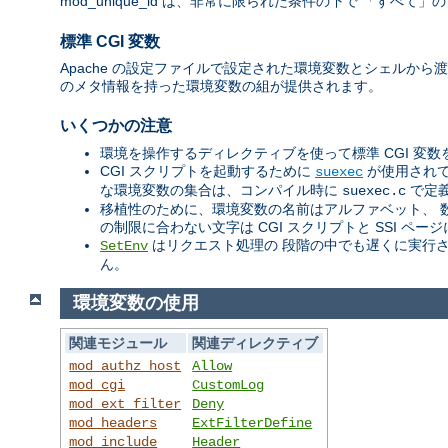
mod_unique_id は、非常に限られた条件の下で 「す
標準 CGI 変数
Apache の設定ファイルで設定された環境変数とシェルから渡
のメタ情報を持った環境変数の組が提供されます。
いくつかの注意
環境を操作するディレクティブを使って標準 CGI 変
CGI スクリプトを起動するために
が使用されて
suexec
な環境変数の集合は、コンパイル時に
で定
suexec.c
移植性のために、環境変数の名前はアルファベット、 
の制限に合わない文字は CGI スクリプトと SSI 
はリクエスト処理の 段階の中でも遅くに実行
SetEnv
ん。
環境変数の使用
関連モジュール
関連ディレクティブ
mod_authz_host
Allow
mod_cgi
CustomLog
mod_ext_filter
Deny
mod_headers
ExtFilterDefine
mod_include
Header