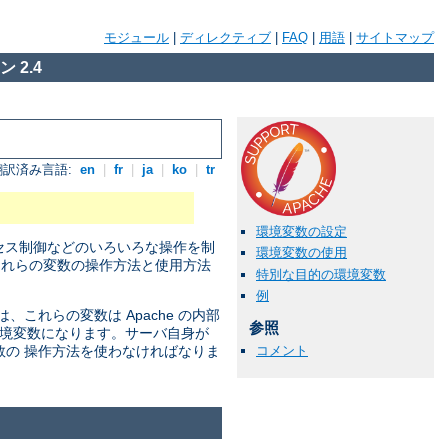
モジュール
|
ディレクティブ
|
FAQ
|
用語
|
サイトマップ
 2.4
翻訳済み言語:
en
|
fr
|
ja
|
ko
|
tr
環境変数の設定
セス制御などのいろいろな操作を制
環境変数の使用
それらの変数の操作方法と使用方法
特別な目的の環境変数
例
れらの変数は Apache の内部
参照
の環境変数になります。サーバ自身が
コメント
数の 操作方法を使わなければなりま