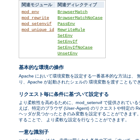
関連モジュール
関連ディレクティブ
mod_env
BrowserMatch
mod_rewrite
BrowserMatchNoCase
mod_setenvif
PassEnv
mod_unique_id
RewriteRule
SetEnv
SetEnvIf
SetEnvIfNoCase
UnsetEnv
基本的な環境の操作
Apache において環境変数を設定する一番基本的な方法は、
り、Apache が起動されたシェルの 環境変数を渡すこともで
リクエスト毎に条件に基づいて設定する
より柔軟性を高めるために、mod_setenvif で提供さ
えば、特定のブラウザ (User-Agent) のリクエストや特定の Re
ヘッダが見つかったときのみ変数を設定することができます。 mod
することで、 より柔軟な設定を行なうことができます。
一意な識別子