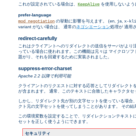
これが設定されている場合は、
を使用しないよう
KeepAlive
prefer-language
の挙動に影響を与えます。 (
,
,
mod_negotiation
en
ja
x-kl
variant がない場合は、 通常の
ネゴシエーション
処理が 適用
redirect-carefully
これはクライアントへのリダイレクトの送信をサーバがより注
っている場合に使われます。この機能は元々は マイクロソフト
題がり、それを回避するために実装されました。
suppress-error-charset
Apache 2.2 以降で利用可能
クライアントのリクエストに対する応答としてリダイレクトを
が含まれます。 通常、このテキストに合致したキャラクタセット、
しかし、リダイレクト先が別の文字セットを使っている場合、
クト元の文字セットを使ってしまうことがあります。 その結
この環境変数を設定することで、リダイレクションテキストに
セットを正しく使うようにできます。
セキュリティ