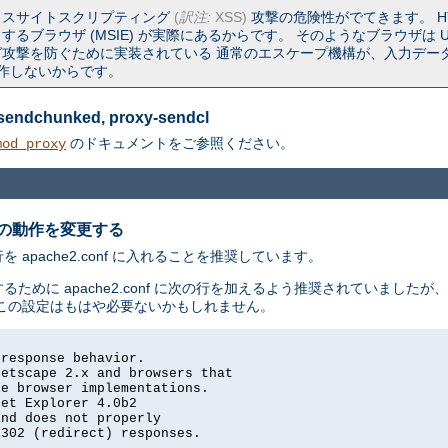
ロスサイトスクリプティング
(
訳注:
XSS)
攻撃の危険性がでてきます。 HT
るブラウザ (MSIE) が実際にあるからです。 そのようなブラウザは U
撃を防ぐために実装されている 通常のエスケープ機構が、入力データ中に
く動作しないからです。
y-sendchunked, proxy-sendcl
のドキュメントをご参照ください。
mod_proxy
の動作を変更する
pache2.conf に入れることを推奨しています。
るために apache2.conf に次の行を加えるよう推奨されていました
この設定はもはや必要ないかもしれません。
response behavior.

etscape 2.x and browsers that

e browser implementations.

et Explorer 4.0b2

nd does not properly

302 (redirect) responses.
