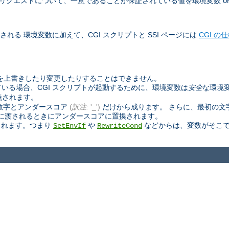
べて」のリクエストについて、一意であることが保証されている値を環境変数
U
される 環境変数に加えて、CGI スクリプトと SSI ページには
CGI の
数を上書きしたり変更したりすることはできません。
いる場合、CGI スクリプトが起動するために、環境変数は
安全
な環境
義されます。
数字とアンダースコア
(
訳注:
'_')
だけから成ります。 さらに、最初の文
ページに渡されるときにアンダースコアに置換されます。
されます。つまり
や
などからは、変数がそこで
SetEnvIf
RewriteCond