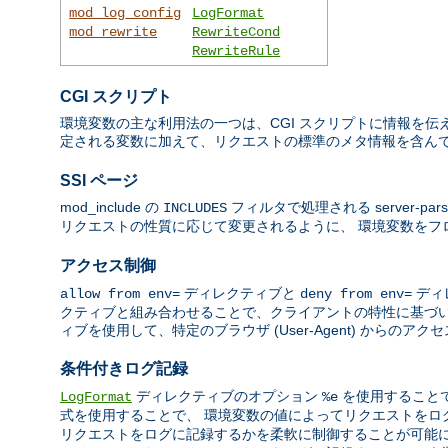
mod_log_config
LogFormat
mod_rewrite
RewriteCond
RewriteRule
CGI スクリプト
環境変数の主な利用法の一つは、CGI スクリプトに情報を伝え
定される変数に加えて、リクエストの標準のメタ情報を含んで
SSI ページ
mod_include の
フィルタで処理される server-par
INCLUDES
リクエストの性質に応じて変更されるように、 環境変数を
アクセス制御
ディレクティブと
ディ
allow from env=
deny from env=
クティブと組み合わせることで、クライアントの特性に基づい
ィブを使用して、特定のブラウザ (User-Agent) からの
条件付きログ記録
ディレクティブのオプション
を使用すること
LogFormat
%e
式を使用することで、 環境変数の値によってリクエストを
リクエストをログに記録するかを柔軟に制御することが可能