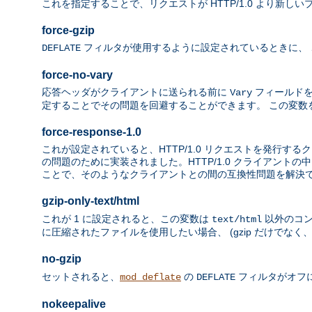
これを指定することで、リクエストが HTTP/1.0 より新しい
force-gzip
フィルタが使用するように設定されているときに、 この環
DEFLATE
force-no-vary
応答ヘッダがクライアントに送られる前に
フィールドを
Vary
定することでその問題を回避することができます。 この変数
force-response-1.0
これが設定されていると、HTTP/1.0 リクエストを発行するク
の問題のために実装されました。HTTP/1.0 クライアントの
ことで、そのようなクライアントとの間の互換性問題を解決
gzip-only-text/html
これが 1 に設定されると、この変数は
以外のコン
text/html
に圧縮されたファイルを使用したい場合、 (gzip だけでなく、"i
no-gzip
セットされると、
の
フィルタがオフ
mod_deflate
DEFLATE
nokeepalive