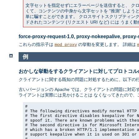
文字セットを指定せずにエラーページを送信すると、 ク
くて、コンテンツの中身から文字セットを "推測" しようとす
単に騙すことができます。 クロスサイトスクリプティング攻
ドされたコンテンツ (リクエスト URI など) には うま
force-proxy-request-1.0, proxy-nokeepalive, prox
これらの指示子は
の挙動を変更します。 詳細は
mod_proxy
例
おかしな挙動をするクライアントに対してプロトコル
クライアントに関する既知の問題に対処するために、以下の行を a
古いバージョンの Apache では、クライアントの問題に対応す
ライアントは実際には見かけることは なくなってきたので、
#

# The following directives modify normal HTTP 
# The first directive disables keepalive for N
# spoof it. There are known problems with thes
# The second directive is for Microsoft Intern
# which has a broken HTTP/1.1 implementation a
# support keepalive when it is used on 301 or 