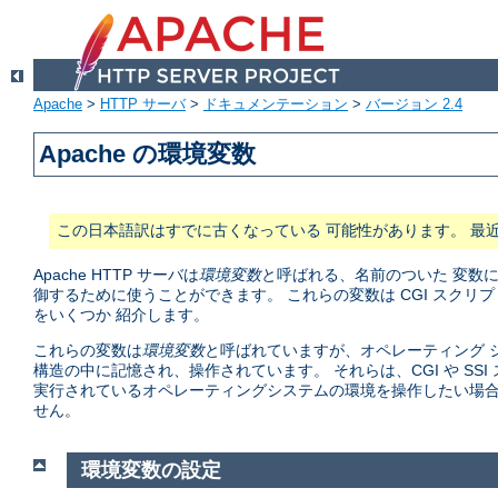
Apache
>
HTTP サーバ
>
ドキュメンテーション
>
バージョン 2.4
Apache の環境変数
この日本語訳はすでに古くなっている 可能性があります。 最
Apache HTTP サーバは
環境変数
と呼ばれる、名前のついた 変数
御するために使うことができます。 これらの変数は CGI スク
をいくつか 紹介します。
これらの変数は
環境変数
と呼ばれていますが、オペレーティング シ
構造の中に記憶され、操作されています。 それらは、CGI や S
実行されているオペレーティングシステムの環境を操作したい場合
せん。
環境変数の設定