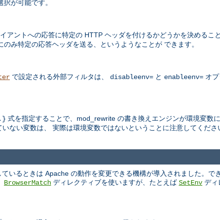
選択が可能です。
アントへの応答に特定の HTTP ヘッダを付けるかどうかを決めるこ
にのみ特定の応答ヘッダを送る、というようなことが できます。
で設定される外部フィルタは、
と
オプ
ter
disableenv=
enableenv=
式を指定することで、mod_rewrite の書き換えエンジンが環境変
.}
いない変数は、 実際は環境変数ではないということに注意してくださ
いるときは Apache の動作を変更できる機構が導入されました。で
、
ディレクティブを使いますが、たとえば
ディ
BrowserMatch
SetEnv