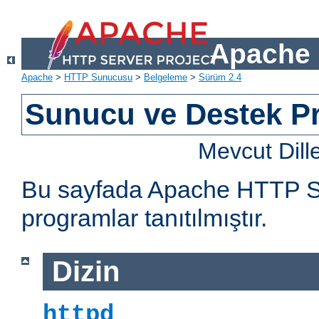
Apache 
Apache
>
HTTP Sunucusu
>
Belgeleme
>
Sürüm 2.4
Sunucu ve Destek Pr
Mevcut Dill
Bu sayfada Apache HTTP Sun
programlar tanıtılmıştır.
Dizin
httpd