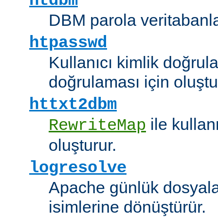
htdbm
DBM parola veritabanlar
htpasswd
Kullanıcı kimlik doğrul
doğrulaması için oluştu
httxt2dbm
ile kulla
RewriteMap
oluşturur.
logresolve
Apache günlük dosyalar
isimlerine dönüştürür.