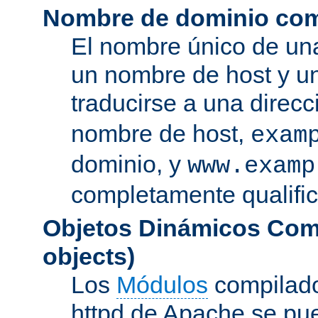
Nombre de dominio com
El nombre único de una
un nombre de host y u
traducirse a una direcc
nombre de host,
exam
dominio, y
www.examp
completamente qualifi
Objetos Dinámicos Com
objects)
Los
Módulos
compilado
httpd de Apache se pu