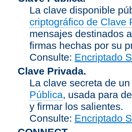
La clave disponible p
criptográfico de Clave 
mensajes destinados a 
firmas hechas por su pr
Consulte:
Encriptado 
Clave Privada.
La clave secreta de u
Pública
, usada para de
y firmar los salientes.
Consulte:
Encriptado 
CONNECT