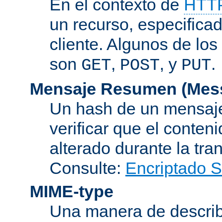
En el contexto de
HTT
un recurso, especificad
cliente. Algunos de lo
son
,
, y
.
GET
POST
PUT
Mensaje Resumen (Mess
Un hash de un mensaje
verificar que el conten
alterado durante la tra
Consulte:
Encriptado 
MIME-type
Una manera de describi