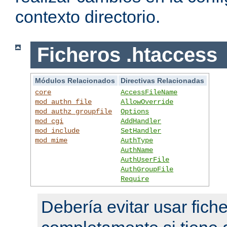
contexto directorio.
Ficheros .htaccess
Módulos Relacionados
Directivas Relacionadas
core
AccessFileName
mod_authn_file
AllowOverride
mod_authz_groupfile
Options
mod_cgi
AddHandler
mod_include
SetHandler
mod_mime
AuthType
AuthName
AuthUserFile
AuthGroupFile
Require
Debería evitar usar fich