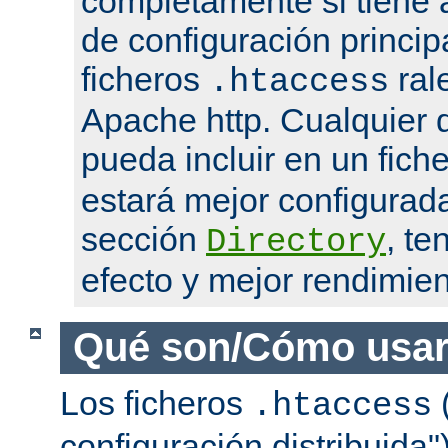
completamente si tiene 
de configuración princip
ficheros
ral
.htaccess
Apache http. Cualquier d
pueda incluir en un fich
estará mejor configurad
sección
, te
Directory
efecto y mejor rendimien
Qué son/Cómo usar
Los ficheros
(
.htaccess
configuración distribuida"