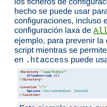
los ficheros de configurac
hecho se puede usar para 
configuraciones, incluso 
configuración laxa de
Al
ejemplo, para prevenir la
script mientras se permite
en
puede usa
.htaccess
<
Directory
"/www/htdocs"
>
AllowOverride
All
</
Directory
>
<
Location
"/"
>
Options
+IncludesNoExec
-ExecCGI
</
Location
>