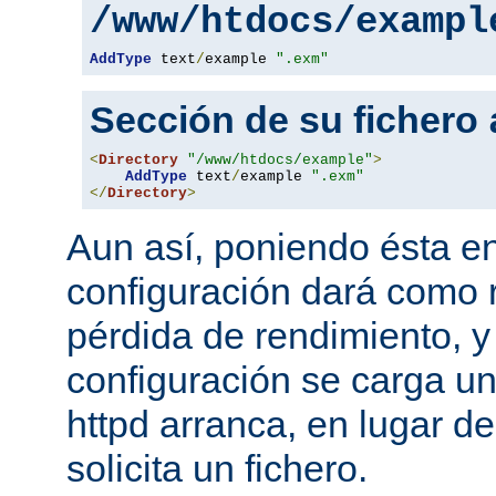
/www/htdocs/exampl
AddType
 text
/
example 
".exm"
Sección de su fichero
<
Directory
"/www/htdocs/example"
>
AddType
 text
/
example 
".exm"
</
Directory
>
Aun así, poniendo ésta en
configuración dará como 
pérdida de rendimiento, y
configuración se carga u
httpd arranca, en lugar d
solicita un fichero.