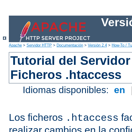
Versi
Apache
>
Servidor HTTP
>
Documentación
>
Versión 2.4
>
How-To / Tu
Tutorial del Servid
Ficheros .htaccess
Idiomas disponibles:
en
Los ficheros
fac
.htaccess
realizar cambios en la conf