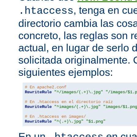
, tenga en cu
.htaccess
directorio cambia las cos
concreto, las reglas son re
actual, en lugar de serlo 
solicitada originalmente.
siguientes ejemplos:
# En apache2.conf
RewriteRule
"^/images/(.+)\.jpg"
"/images/$1.
# En .htaccess en el directorio raíz
RewriteRule
"^images/(.+)\.jpg"
"images/$1.pn
# En .htaccess en images/
RewriteRule
"^(.+)\.jpg"
"$1.png"
En un
en cual