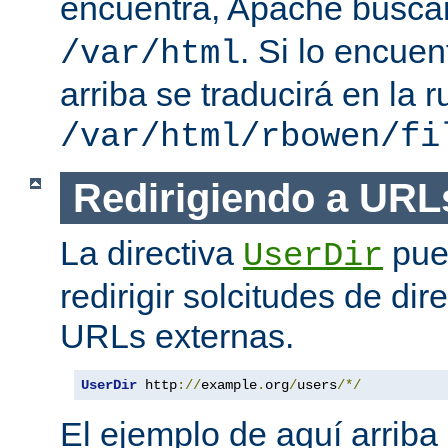
encuentra, Apache busc
. Si lo encue
/var/html
arriba se traducirá en la r
/var/html/rbowen/fi
Redirigiendo a URL
La directiva
pue
UserDir
redirigir solcitudes de dir
URLs externas.
UserDir
 http
://
example
.
org
/
users
/*/
El ejemplo de aquí arriba 