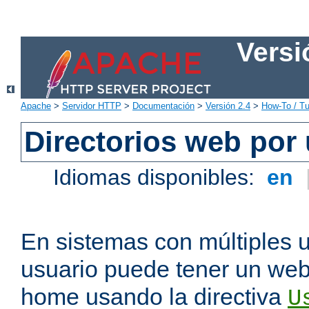
Versi
Apache
>
Servidor HTTP
>
Documentación
>
Versión 2.4
>
How-To / Tu
Directorios web por
Idiomas disponibles:
en
En sistemas con múltiples 
usuario puede tener un webs
home usando la directiva
U