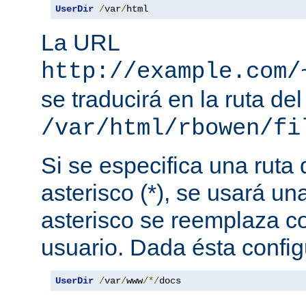
UserDir
/
var
/
html
La URL
http://example.com/
se traducirá en la ruta del
/var/html/rbowen/fi
Si se especifica una ruta
asterisco (*), se usará una
asterisco se reemplaza c
usuario. Dada ésta config
UserDir
/
var
/
www
/*/
docs